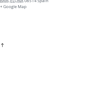
BARCELONA
08514
Spain
+ Google Map