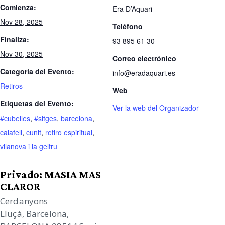
Comienza:
Era D’Aquari
Nov 28, 2025
Teléfono
Finaliza:
93 895 61 30
Nov 30, 2025
Correo electrónico
Categoría del Evento:
info@eradaquari.es
Retiros
Web
Etiquetas del Evento:
Ver la web del Organizador
#cubelles
,
#sitges
,
barcelona
,
calafell
,
cunit
,
retiro espiritual
,
vilanova i la geltru
Privado: MASIA MAS
CLAROR
Cerdanyons
Lluçà, Barcelona
,