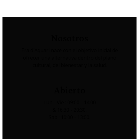
Nosotros
Era d´Aquari nace con el objetivo inicial de
ofrecer una alternativa dentro del plano
cultural, del bienestar y la salud.
Abierto
Lun - Vie : 09:00 - 14:00
& 16:30 - 20:30.
Sab : 10:00 - 13:00.