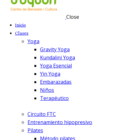
Close
Inicio
Clases
Yoga
Gravity Yoga
Kundalini Yoga
Yoga Esencial
Yin Yoga
Embarazadas
Niños
Terapéutico
Circuito FTC
Entrenamiento hipopresivo
Pilates
Método pilates