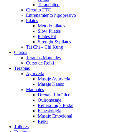
Terapéutico
Circuito FTC
Entrenamiento hipopresivo
Pilates
Método pilates
Slow Pilates
Pilates Fit
Strenght & pilates
Tai Chi – Chi Kung
Cursos
Terapias Manuales
Curso de Reiki
Terapias
Ayurveda
Masaje Ayurveda
Masaje Kanso
Manuales
Drenaje Linfático
Quiromasaje
Reflexología Podal
Kinesiología
Masaje Emocional
Reiki
Talleres
Eventos