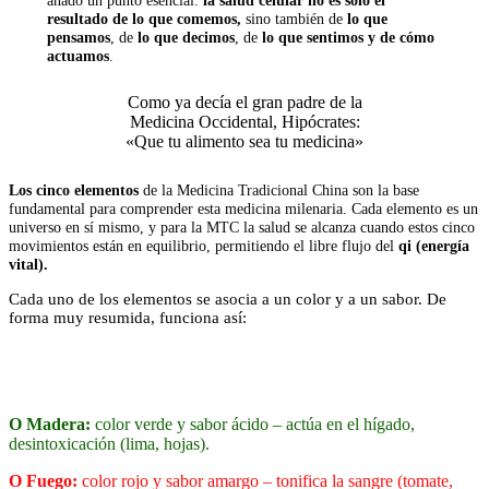
añado un punto esencial:
la salud celular no es solo el
resultado de lo que comemos,
sino también de
lo que
pensamos
, de
lo que decimos
, de
lo que sentimos y de cómo
actuamos
.
Como ya decía el gran padre de la
Medicina Occidental, Hipócrates:
«Que tu alimento sea tu medicina»
Los cinco elementos
de la Medicina Tradicional China son la base
fundamental para comprender esta medicina milenaria. Cada elemento es un
universo en sí mismo, y para la MTC la salud se alcanza cuando estos cinco
movimientos están en equilibrio, permitiendo el libre flujo del
qi (energía
vital).
Cada uno de los elementos se asocia a un color y a un sabor. De
forma muy resumida, funciona así:
O Madera:
color verde y sabor ácido – actúa en el hígado,
desintoxicación (lima, hojas).
O Fuego:
color rojo y sabor amargo – tonifica la sangre (tomate,