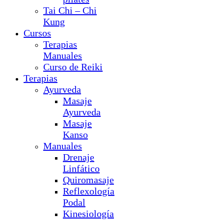
Tai Chi – Chi
Kung
Cursos
Terapias
Manuales
Curso de Reiki
Terapias
Ayurveda
Masaje
Ayurveda
Masaje
Kanso
Manuales
Drenaje
Linfático
Quiromasaje
Reflexología
Podal
Kinesiología