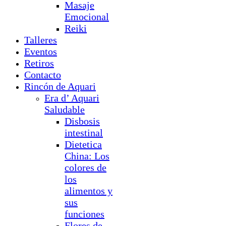
Masaje
Emocional
Reiki
Talleres
Eventos
Retiros
Contacto
Rincón de Aquari
Era d’ Aquari
Saludable
Disbosis
intestinal
Dietetica
China: Los
colores de
los
alimentos y
sus
funciones
Flores de