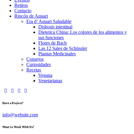
Retiros
Contacto
Rincón de Aquari
Era d’ Aquari Saludable
Disbosis intestinal
Dietetica China: Los colores de los alimentos y
sus funciones
Flores de Bach
Las 12 Sales de Schüssler
Plantas Medicinales
Consejos
Curiosidades
Recetas
Vegana
Vegetarianas
Have a Project?
info@website.com
Want to Work With Us?