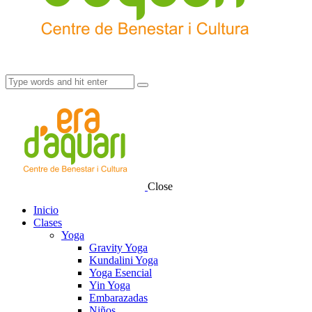
Close
Inicio
Clases
Yoga
Gravity Yoga
Kundalini Yoga
Yoga Esencial
Yin Yoga
Embarazadas
Niños