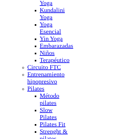
Yoga
Kundalini
Yoga
Yoga
Esencial
Yin Yoga
Embarazadas
Niños
Terapéutico
Circuito FTC
Entrenamiento
hipopresivo
Pilates
Método
pilates
Slow
Pilates
Pilates Fit
Strenght &
pilates