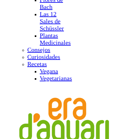
Bach
Las 12
Sales de
Schüssler
Plantas
Medicinales
Consejos
Curiosidades
Recetas
Vegana
Vegetarianas