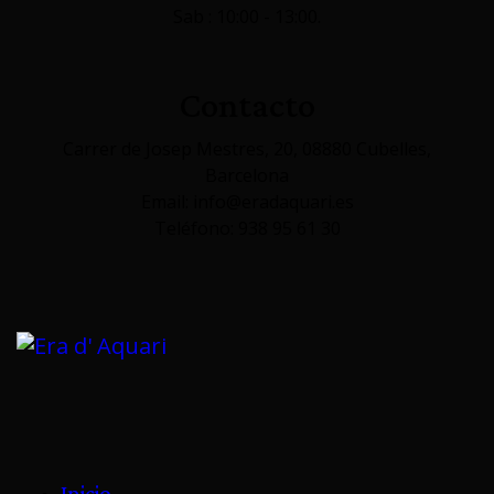
Sab : 10:00 - 13:00.
Contacto
Carrer de Josep Mestres, 20, 08880 Cubelles,
Barcelona
Email: info@eradaquari.es
Teléfono: 938 95 61 30
Inicio