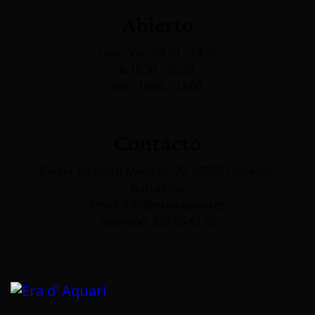
Abierto
Lun - Vie : 09:00 - 14:00
& 16:30 - 20:30.
Sab : 10:00 - 13:00.
Contacto
Carrer de Josep Mestres, 20, 08880 Cubelles,
Barcelona
Email: info@eradaquari.es
Teléfono: 938 95 61 30