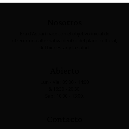
Nosotros
Era d´Aquari nace con el objetivo inicial de
ofrecer una alternativa dentro del plano cultural,
del bienestar y la salud.
Abierto
Lun - Vie : 09:00 - 14:00
& 16:30 - 20:30.
Sab : 10:00 - 13:00.
Contacto