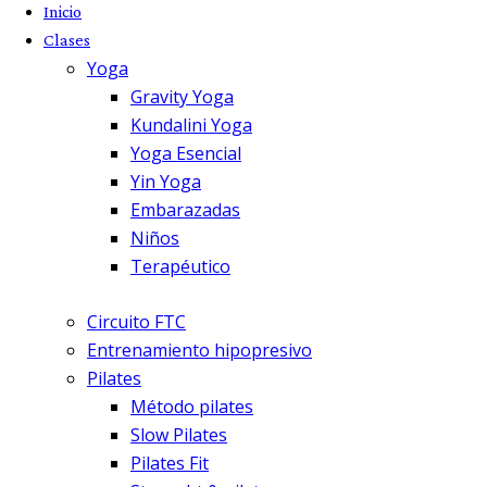
Inicio
Clases
Yoga
Gravity Yoga
Kundalini Yoga
Yoga Esencial
Yin Yoga
Embarazadas
Niños
Terapéutico
Circuito FTC
Entrenamiento hipopresivo
Pilates
Método pilates
Slow Pilates
Pilates Fit