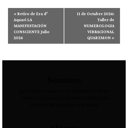
Navegación
«
Retiro de Era d’
11 de Octubre 2024:
del
Aquari LA
Taller de
MANIFESTACIÓN
NUMEROLOGIA
Evento
CONSCIENTE Julio
VIBRACIONAL
2024
QUARZMON
»
Nosotros
Era d´Aquari nace con el objetivo inicial de
ofrecer una alternativa dentro del plano
cultural, del bienestar y la salud.
Abierto