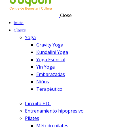
Close
Inicio
Clases
Yoga
Gravity Yoga
Kundalini Yoga
Yoga Esencial
Yin Yoga
Embarazadas
Niños
Terapéutico
Circuito FTC
Entrenamiento hipopresivo
Pilates
Método pilates