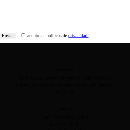
acepto las políticas de
privacidad
.
Nosotros
Era d´Aquari nace con el objetivo inicial de ofrecer
una alternativa dentro del plano cultural, del bienestar
y la salud.
Abierto
Lun - Vie : 09:00 - 14:00
& 16:30 - 20:30.