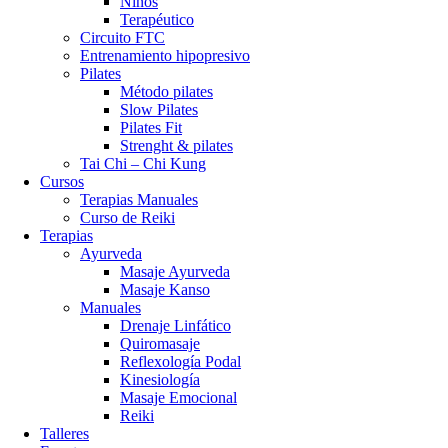
Niños
Terapéutico
Circuito FTC
Entrenamiento hipopresivo
Pilates
Método pilates
Slow Pilates
Pilates Fit
Strenght & pilates
Tai Chi – Chi Kung
Cursos
Terapias Manuales
Curso de Reiki
Terapias
Ayurveda
Masaje Ayurveda
Masaje Kanso
Manuales
Drenaje Linfático
Quiromasaje
Reflexología Podal
Kinesiología
Masaje Emocional
Reiki
Talleres