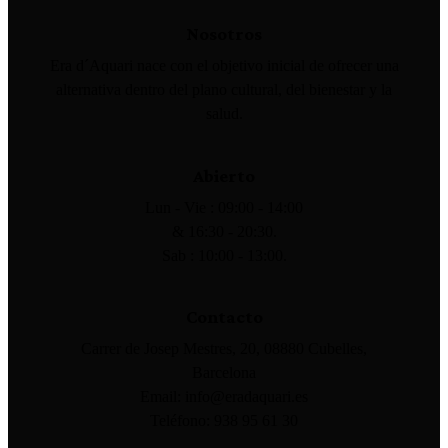
Nosotros
Era d´Aquari nace con el objetivo inicial de ofrecer una
alternativa dentro del plano cultural, del bienestar y la
salud.
Abierto
Lun - Vie : 09:00 - 14:00
& 16:30 - 20:30.
Sab : 10:00 - 13:00.
Contacto
Carrer de Josep Mestres, 20, 08880 Cubelles,
Barcelona
Email: info@eradaquari.es
Teléfono: 938 95 61 30