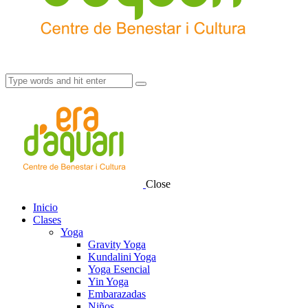
Close
Inicio
Clases
Yoga
Gravity Yoga
Kundalini Yoga
Yoga Esencial
Yin Yoga
Embarazadas
Niños