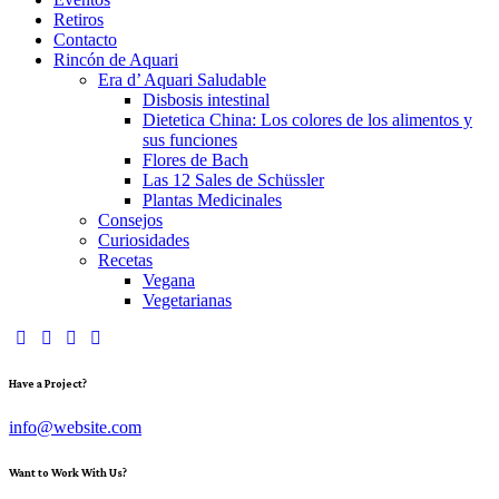
Retiros
Contacto
Rincón de Aquari
Era d’ Aquari Saludable
Disbosis intestinal
Dietetica China: Los colores de los alimentos y
sus funciones
Flores de Bach
Las 12 Sales de Schüssler
Plantas Medicinales
Consejos
Curiosidades
Recetas
Vegana
Vegetarianas
Have a Project?
info@website.com
Want to Work With Us?