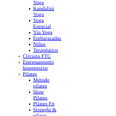
Yoga
Kundalini
Yoga
Yoga
Esencial
Yin Yoga
Embarazadas
Niños
Terapéutico
Circuito FTC
Entrenamiento
hipopresivo
Pilates
Método
pilates
Slow
Pilates
Pilates Fit
Strenght &
pilates