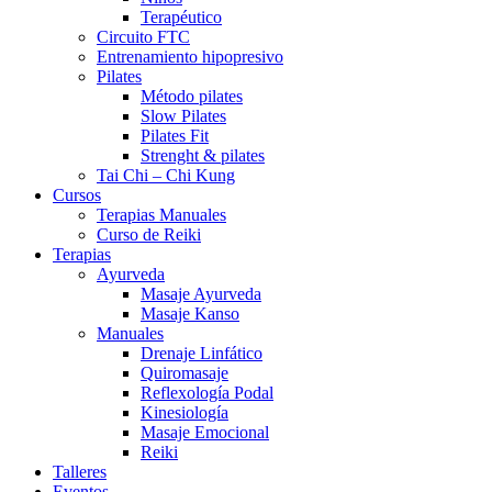
Terapéutico
Circuito FTC
Entrenamiento hipopresivo
Pilates
Método pilates
Slow Pilates
Pilates Fit
Strenght & pilates
Tai Chi – Chi Kung
Cursos
Terapias Manuales
Curso de Reiki
Terapias
Ayurveda
Masaje Ayurveda
Masaje Kanso
Manuales
Drenaje Linfático
Quiromasaje
Reflexología Podal
Kinesiología
Masaje Emocional
Reiki
Talleres
Eventos