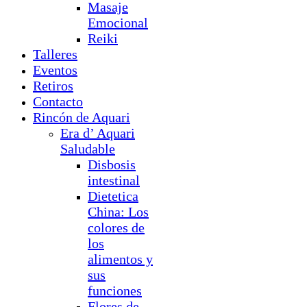
Masaje
Emocional
Reiki
Talleres
Eventos
Retiros
Contacto
Rincón de Aquari
Era d’ Aquari
Saludable
Disbosis
intestinal
Dietetica
China: Los
colores de
los
alimentos y
sus
funciones
Flores de