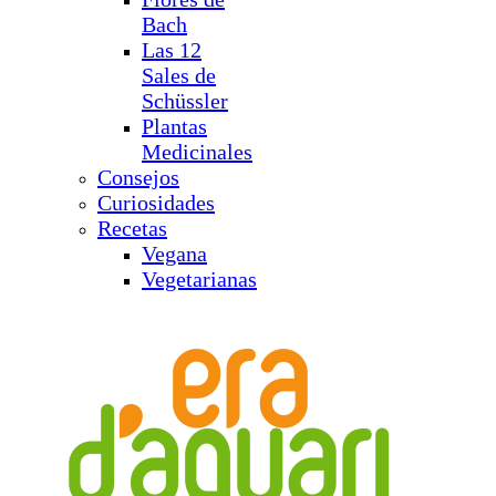
Bach
Las 12
Sales de
Schüssler
Plantas
Medicinales
Consejos
Curiosidades
Recetas
Vegana
Vegetarianas