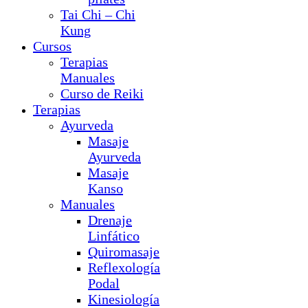
Tai Chi – Chi
Kung
Cursos
Terapias
Manuales
Curso de Reiki
Terapias
Ayurveda
Masaje
Ayurveda
Masaje
Kanso
Manuales
Drenaje
Linfático
Quiromasaje
Reflexología
Podal
Kinesiología