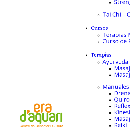
Stren
Tai Chi – 
Cursos
Terapias 
Curso de R
Terapias
Ayurveda
Masaj
Masaj
Manuales
Drena
Quiro
Refle
Kines
Masaj
Reiki