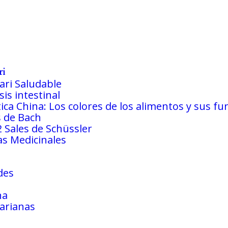
ri
ari Saludable
is intestinal
tica China: Los colores de los alimentos y sus fu
s de Bach
2 Sales de Schüssler
as Medicinales
des
na
arianas