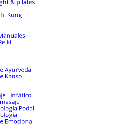
ght & pilates
Chi Kung
Manuales
eiki
e Ayurveda
e Kanso
je Linfático
masaje
xología Podal
iología
e Emocional