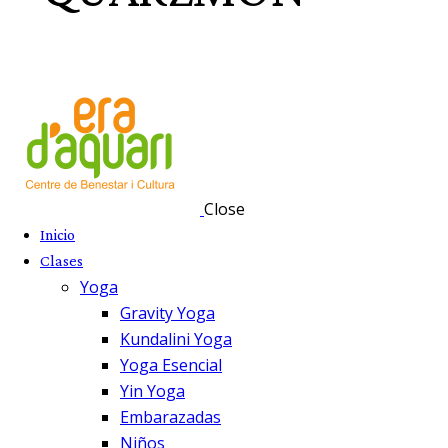
Close
Inicio
Clases
Yoga
Gravity Yoga
Kundalini Yoga
Yoga Esencial
Yin Yoga
Embarazadas
Niños