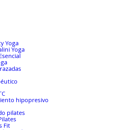
ty Yoga
lini Yoga
Esencial
oga
razadas
éutico
TC
ento hipopresivo
o pilates
Pilates
s Fit