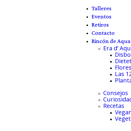
Talleres
Eventos
Retiros
Contacto
Rincón de Aqua
Era d’ Aqu
Disbos
Diete
Flore
Las 1
Plant
Consejos
Curiosida
Recetas
Vega
Veget