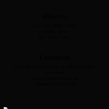
Abierto
Lun - Vie : 09:00 - 14:00
& 16:30 - 20:30.
Sab : 10:00 - 13:00.
Contacto
Carrer de Josep Mestres, 20, 08880 Cubelles,
Barcelona
Email: info@eradaquari.es
Teléfono: 938 95 61 30