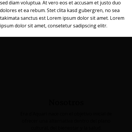
sed diam voluptua. At vero eos et accusam et justo duo
dolores et ea rebum. Stet clita kasd gubergren, no sea
takimata sanctus est Lorem ipsum dolor sit amet. Lorem
ipsum dolor sit amet, consetetur sadipscing elitr.
Nosotros
Era d´Aquari nace con el objetivo inicial de
ofrecer una alternativa dentro del plano
cultural, del bienestar y la salud.