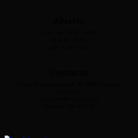
Abierto
Lun - Vie : 09:00 - 14:00
& 16:30 - 20:30.
Sab : 10:00 - 13:00.
Contacto
Carrer de Josep Mestres, 20, 08880 Cubelles,
Barcelona
Email: info@eradaquari.es
Teléfono: 938 95 61 30