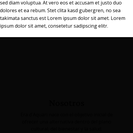
sed diam voluptua. At vero eos et accusam et justo duo
dolores et ea rebum. Stet clita kasd gubergren, no sea
takimata sanctus est Lorem ipsum dolor sit amet. Lorem
ipsum dolor sit amet, consetetur sadipscing elitr.
Nosotros
Era d´Aquari nace con el objetivo inicial de
ofrecer una alternativa dentro del plano
cultural, del bienestar y la salud.