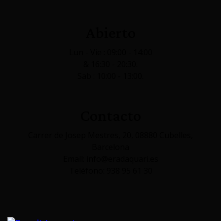
Abierto
Lun - Vie : 09:00 - 14:00
& 16:30 - 20:30.
Sab : 10:00 - 13:00.
Contacto
Carrer de Josep Mestres, 20, 08880 Cubelles,
Barcelona
Email: info@eradaquari.es
Teléfono: 938 95 61 30