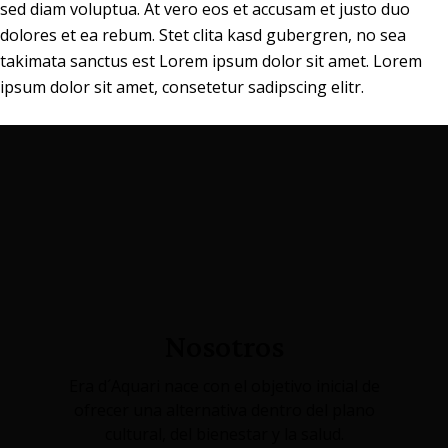
sed diam voluptua. At vero eos et accusam et justo duo
dolores et ea rebum. Stet clita kasd gubergren, no sea
takimata sanctus est Lorem ipsum dolor sit amet. Lorem
ipsum dolor sit amet, consetetur sadipscing elitr.
Nosotros
Era d´Aquari nace con el objetivo inicial de
ofrecer una alternativa dentro del plano
cultural, del bienestar y la salud.