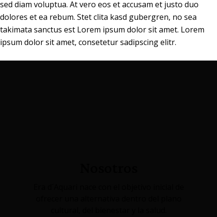
sed diam voluptua. At vero eos et accusam et justo duo
dolores et ea rebum. Stet clita kasd gubergren, no sea
takimata sanctus est Lorem ipsum dolor sit amet. Lorem
ipsum dolor sit amet, consetetur sadipscing elitr.
Nosotros
Era d´Aquari nace con el objetivo inicial de
ofrecer una alternativa dentro del plano
cultural, del bienestar y la salud.