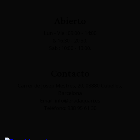
Abierto
Lun - Vie : 09:00 - 14:00
& 16:30 - 20:30.
Sab : 10:00 - 13:00.
Contacto
Carrer de Josep Mestres, 20, 08880 Cubelles,
Barcelona
Email: info@eradaquari.es
Teléfono: 938 95 61 30