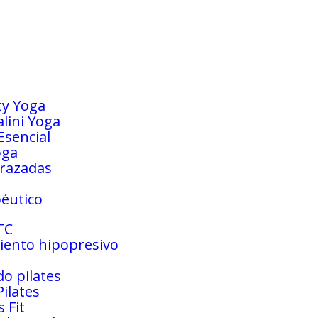
ty Yoga
lini Yoga
Esencial
oga
razadas
éutico
TC
ento hipopresivo
o pilates
Pilates
s Fit