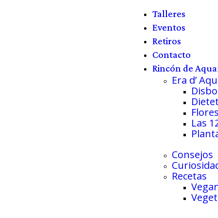
Talleres
Eventos
Retiros
Contacto
Rincón de Aqua
Era d’ Aqu
Disbos
Diete
Flore
Las 1
Plant
Consejos
Curiosida
Recetas
Vega
Veget