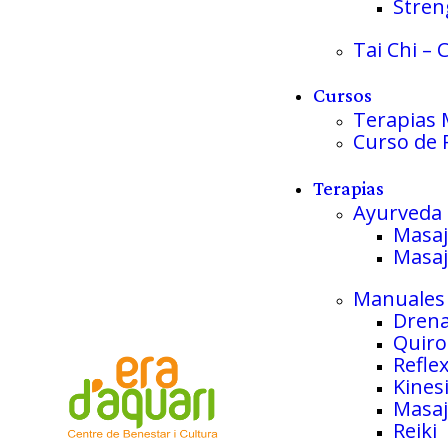
Stren
Tai Chi – 
Cursos
Terapias 
Curso de R
Terapias
Ayurveda
Masaj
Masaj
Manuales
Drena
Quiro
Refle
Kines
Masaj
Reiki