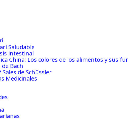
ri
ari Saludable
is intestinal
tica China: Los colores de los alimentos y sus fu
s de Bach
2 Sales de Schüssler
as Medicinales
des
na
arianas