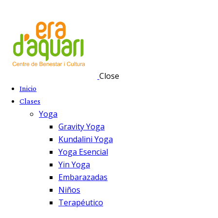
Close
Inicio
Clases
Yoga
Gravity Yoga
Kundalini Yoga
Yoga Esencial
Yin Yoga
Embarazadas
Niños
Terapéutico