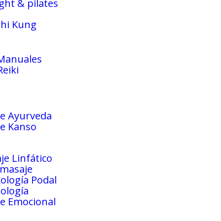
ght & pilates
Chi Kung
Manuales
eiki
e Ayurveda
e Kanso
je Linfático
masaje
xología Podal
iología
e Emocional