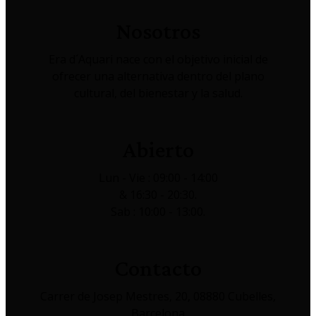
Nosotros
Era d´Aquari nace con el objetivo inicial de
ofrecer una alternativa dentro del plano
cultural, del bienestar y la salud.
Abierto
Lun - Vie : 09:00 - 14:00
& 16:30 - 20:30.
Sab : 10:00 - 13:00.
Contacto
Carrer de Josep Mestres, 20, 08880 Cubelles,
Barcelona