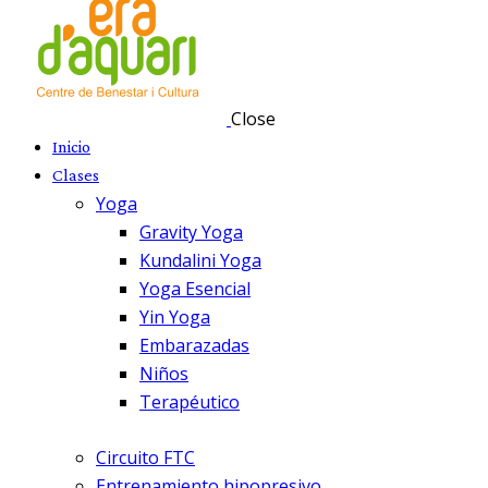
Close
Inicio
Clases
Yoga
Gravity Yoga
Kundalini Yoga
Yoga Esencial
Yin Yoga
Embarazadas
Niños
Terapéutico
Circuito FTC
Entrenamiento hipopresivo