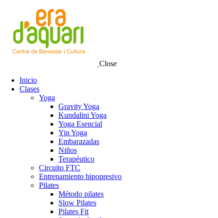
Close
Inicio
Clases
Yoga
Gravity Yoga
Kundalini Yoga
Yoga Esencial
Yin Yoga
Embarazadas
Niños
Terapéutico
Circuito FTC
Entrenamiento hipopresivo
Pilates
Método pilates
Slow Pilates
Pilates Fit