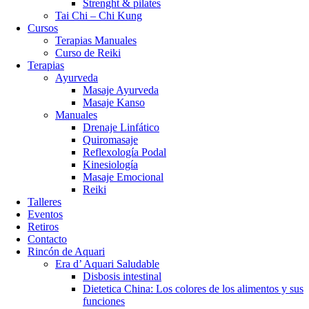
Strenght & pilates
Tai Chi – Chi Kung
Cursos
Terapias Manuales
Curso de Reiki
Terapias
Ayurveda
Masaje Ayurveda
Masaje Kanso
Manuales
Drenaje Linfático
Quiromasaje
Reflexología Podal
Kinesiología
Masaje Emocional
Reiki
Talleres
Eventos
Retiros
Contacto
Rincón de Aquari
Era d’ Aquari Saludable
Disbosis intestinal
Dietetica China: Los colores de los alimentos y sus
funciones