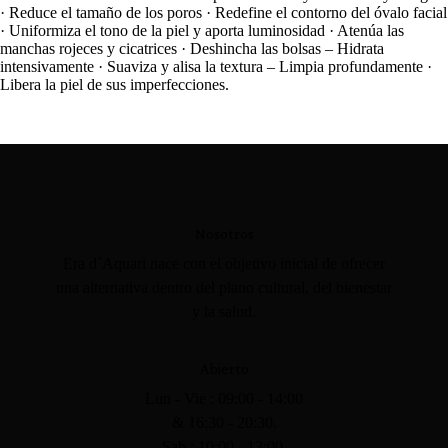
· Reduce el tamaño de los poros · Redefine el contorno del óvalo facial
· Uniformiza el tono de la piel y aporta luminosidad · Atenúa las
manchas rojeces y cicatrices · Deshincha las bolsas –
Hidrata
intensivamente
· Suaviza y alisa la textura –
Limpia profundamente
·
Libera la piel de sus imperfecciones.
Nosotros
Era d´Aquari nace con el objetivo inicial de ofrecer
una alternativa dentro del plano cultural, del bienestar
y la salud.
Abierto
Lun - Vie : 09:00 - 14:00
& 16:30 - 20:30.
Sab : 10:00 - 13:00.