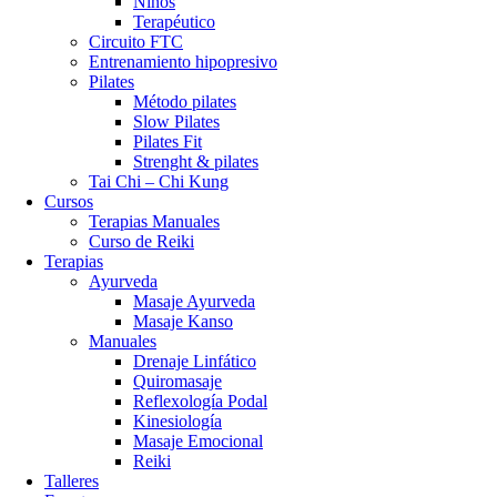
Niños
Terapéutico
Circuito FTC
Entrenamiento hipopresivo
Pilates
Método pilates
Slow Pilates
Pilates Fit
Strenght & pilates
Tai Chi – Chi Kung
Cursos
Terapias Manuales
Curso de Reiki
Terapias
Ayurveda
Masaje Ayurveda
Masaje Kanso
Manuales
Drenaje Linfático
Quiromasaje
Reflexología Podal
Kinesiología
Masaje Emocional
Reiki
Talleres