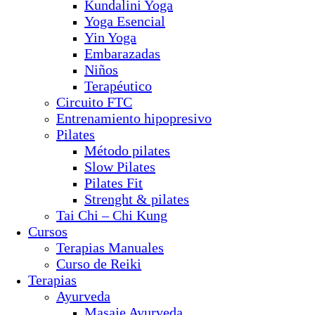
Kundalini Yoga
Yoga Esencial
Yin Yoga
Embarazadas
Niños
Terapéutico
Circuito FTC
Entrenamiento hipopresivo
Pilates
Método pilates
Slow Pilates
Pilates Fit
Strenght & pilates
Tai Chi – Chi Kung
Cursos
Terapias Manuales
Curso de Reiki
Terapias
Ayurveda
Masaje Ayurveda