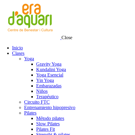
Close
Inicio
Clases
Yoga
Gravity Yoga
Kundalini Yoga
Yoga Esencial
Yin Yoga
Embarazadas
Niños
Terapéutico
Circuito FTC
Entrenamiento hipopresivo
Pilates
Método pilates
Slow Pilates
Pilates Fit
Strenght & pilates