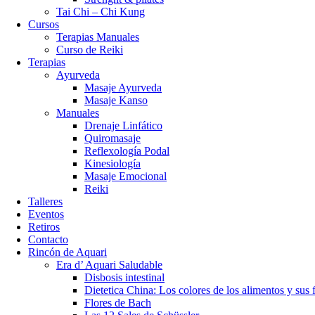
Tai Chi – Chi Kung
Cursos
Terapias Manuales
Curso de Reiki
Terapias
Ayurveda
Masaje Ayurveda
Masaje Kanso
Manuales
Drenaje Linfático
Quiromasaje
Reflexología Podal
Kinesiología
Masaje Emocional
Reiki
Talleres
Eventos
Retiros
Contacto
Rincón de Aquari
Era d’ Aquari Saludable
Disbosis intestinal
Dietetica China: Los colores de los alimentos y sus
Flores de Bach