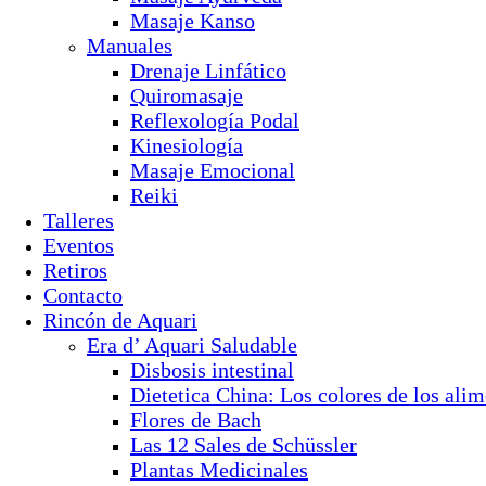
Masaje Kanso
Manuales
Drenaje Linfático
Quiromasaje
Reflexología Podal
Kinesiología
Masaje Emocional
Reiki
Talleres
Eventos
Retiros
Contacto
Rincón de Aquari
Era d’ Aquari Saludable
Disbosis intestinal
Dietetica China: Los colores de los alim
Flores de Bach
Las 12 Sales de Schüssler
Plantas Medicinales