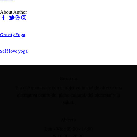
About Author
Gravity Yoga
Self love yoga
Nosotros
Era d´Aquari nace con el objetivo inicial de ofrecer una
alternativa dentro del plano cultural, del bienestar y la
salud.
Abierto
Lun - Vie : 09:00 - 14:00
& 16:30 - 20:30.