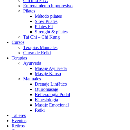
Circuito FTC
Entrenamiento hipopresivo
Pilates
Método pilates
Slow Pilates
Pilates Fit
Strenght & pilates
Tai Chi – Chi Kung
Cursos
Terapias Manuales
Curso de Reiki
Terapias
Ayurveda
Masaje Ayurveda
Masaje Kanso
Manuales
Drenaje Linfático
Quiromasaje
Reflexología Podal
Kinesiología
Masaje Emocional
Reiki
Talleres
Eventos
Retiros