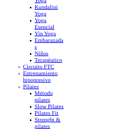
Yoga
Kundalini
Yoga
Yoga
Esencial
Yin Yoga
Embarazada
s
Niños
Terapéutico
Circuito FTC
Entrenamiento
hipopresivo
Pilates
Método
pilates
Slow Pilates
Pilates Fit
Strenght &
pilates