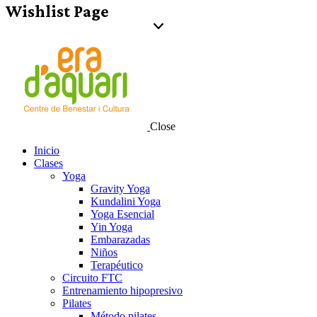
Wishlist Page
Close
Inicio
Clases
Yoga
Gravity Yoga
Kundalini Yoga
Yoga Esencial
Yin Yoga
Embarazadas
Niños
Terapéutico
Circuito FTC
Entrenamiento hipopresivo
Pilates
Método pilates