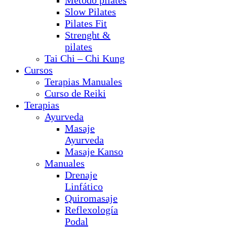
Método pilates
Slow Pilates
Pilates Fit
Strenght &
pilates
Tai Chi – Chi Kung
Cursos
Terapias Manuales
Curso de Reiki
Terapias
Ayurveda
Masaje
Ayurveda
Masaje Kanso
Manuales
Drenaje
Linfático
Quiromasaje
Reflexología
Podal