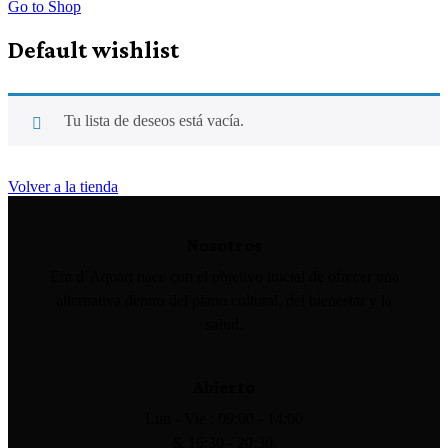
Go to Shop
Default wishlist
Tu lista de deseos está vacía.
Volver a la tienda
Nosotros
Era d´Aquari nace con el objetivo inicial de ofrecer una
alternativa dentro del plano cultural, del bienestar y la
salud.
Abierto
Lun - Vie : 09:00 - 14:00
& 16:30 - 20:30.