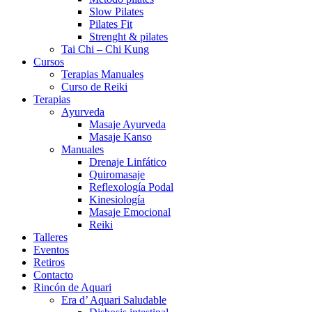
Slow Pilates
Pilates Fit
Strenght & pilates
Tai Chi – Chi Kung
Cursos
Terapias Manuales
Curso de Reiki
Terapias
Ayurveda
Masaje Ayurveda
Masaje Kanso
Manuales
Drenaje Linfático
Quiromasaje
Reflexología Podal
Kinesiología
Masaje Emocional
Reiki
Talleres
Eventos
Retiros
Contacto
Rincón de Aquari
Era d’ Aquari Saludable