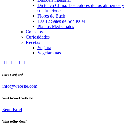
Disbosis intestinal
Dietetica China: Los colores de los alimentos y
sus funciones
Flores de Bach
Las 12 Sales de Schüssler
Plantas Medicinales
Consejos
Curiosidades
Recetas
Vegana
Vegetarianas
Have a Project?
info@website.com
Want to Work With Us?
Send Brief
Want to Buy Gear?