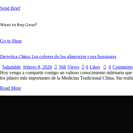
Send Brief
Want to Buy Gear?
Go to Shop
Dietetica China: Los colores de los alimentos y sus funciones
Saludable
febrero 8, 2026
568
Views
0
Likes
0
Comments
Hoy vengo a compartir contigo un valioso conocimiento milenario que du
los pilares más importantes de la Medicina Tradicional China. Sin real
Read More