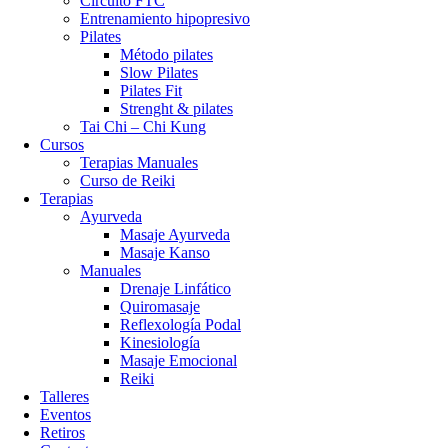
Circuito FTC
Entrenamiento hipopresivo
Pilates
Método pilates
Slow Pilates
Pilates Fit
Strenght & pilates
Tai Chi – Chi Kung
Cursos
Terapias Manuales
Curso de Reiki
Terapias
Ayurveda
Masaje Ayurveda
Masaje Kanso
Manuales
Drenaje Linfático
Quiromasaje
Reflexología Podal
Kinesiología
Masaje Emocional
Reiki
Talleres
Eventos
Retiros