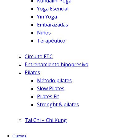
Kundalini Yoga
Yoga Esencial
Yin Yoga
Embarazadas
Niños
Terapéutico
Circuito FTC
Entrenamiento hipopresivo
Pilates
Método pilates
Slow Pilates
Pilates Fit
Strenght & pilates
Tai Chi – Chi Kung
Cursos