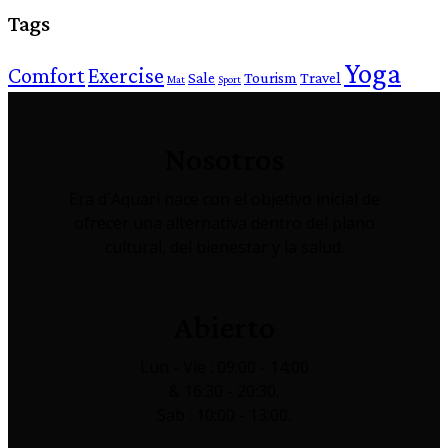
Tags
Yoga
Comfort
Exercise
Sale
Tourism
Travel
Mat
Sport
Nosotros
Era d´Aquari nace con el objetivo inicial de
ofrecer una alternativa dentro del plano
cultural, del bienestar y la salud.
Abierto
Lun - Vie : 09:00 - 14:00
& 16:30 - 20:30.
Sab : 10:00 - 13:00.