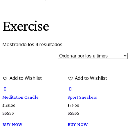
Exercise
Ordenado
Mostrando los 4 resultados
por
los
últimos
Add to Wishlist
Add to Wishlist
Meditation Candle
Sport Sneakers
$
165.00
$
49.00
Valorado con
Valorado con
5.00
5.00
BUY NOW
BUY NOW
de 5
de 5