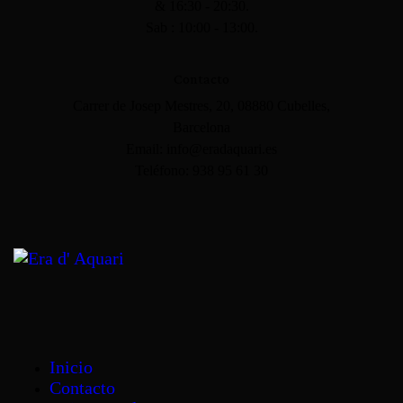
& 16:30 - 20:30.
Sab : 10:00 - 13:00.
Contacto
Carrer de Josep Mestres, 20, 08880 Cubelles,
Barcelona
Email: info@eradaquari.es
Teléfono: 938 95 61 30
Inicio
Contacto