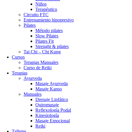
Niños
Terapéutico
Circuito FTC
Entrenamiento hipopresivo
Pilates
Método pilates
Slow Pilates
Pilates Fit
Strenght & pilates
Tai Chi – Chi Kung
Cursos
Terapias Manuales
Curso de Reiki
Terapias
Ayurveda
Masaje Ayurveda
Masaje Kanso
Manuales
Drenaje Linfático
Quiromasaje
Reflexología Podal
Kinesiología
Masaje Emocional
Reiki
Talleres