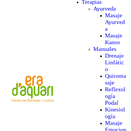
Terapias
Ayurveda
Masaje
Ayurved
a
Masaje
Kanso
Manuales
Drenaje
Linfátic
o
Quiroma
saje
Reflexol
ogía
Podal
Kinesiol
ogía
Masaje
Emocion