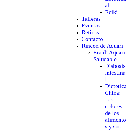
al
Reiki
Talleres
Eventos
Retiros
Contacto
Rincón de Aquari
Era d’ Aquari
Saludable
Disbosis
intestina
l
Dietetica
China:
Los
colores
de los
alimento
s y sus