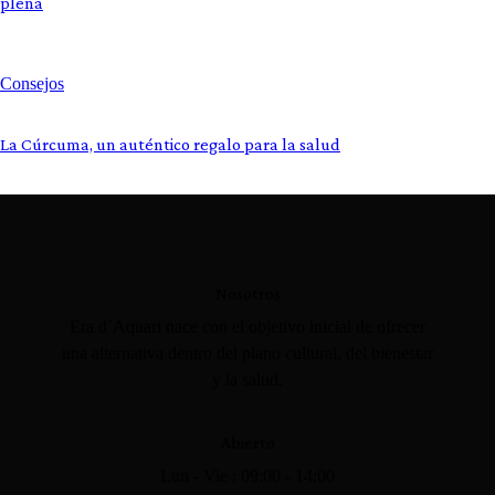
plena
Consejos
La Cúrcuma, un auténtico regalo para la salud
Nosotros
Era d´Aquari nace con el objetivo inicial de ofrecer
una alternativa dentro del plano cultural, del bienestar
y la salud.
Abierto
Lun - Vie : 09:00 - 14:00