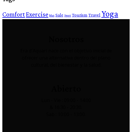
Yoga
Comfort
Exercise
Sale
Tourism
Travel
Mat
Sport
Nosotros
Era d´Aquari nace con el objetivo inicial de
ofrecer una alternativa dentro del plano
cultural, del bienestar y la salud.
Abierto
Lun - Vie : 09:00 - 14:00
& 16:30 - 20:30.
Sab : 10:00 - 13:00.