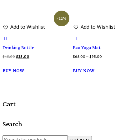
de 5
de 5
tiene
$99.00.
$89.00.
múltiples
-22%
variantes.
Add to Wishlist
Add to Wishlist
Las
opciones
se
Drinking Bottle
Eco Yoga Mat
pueden
El
El
$
45.00
$
35.00
$
65.00
–
$
95.00
elegir
precio
precio
Este
en
BUY NOW
BUY NOW
original
actual
producto
la
era:
es:
tiene
página
$45.00.
$35.00.
múltiples
de
variantes.
Cart
producto
Las
opciones
Search
se
pueden
elegir
SEARCH