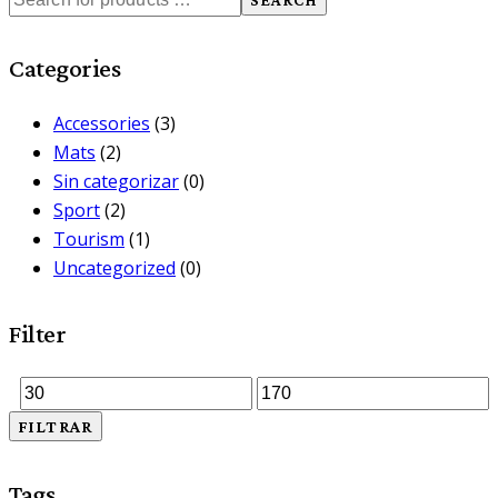
en
la
Categories
página
de
Accessories
(3)
producto
Mats
(2)
Sin categorizar
(0)
Sport
(2)
Tourism
(1)
Uncategorized
(0)
Filter
Precio
Precio
FILTRAR
mínimo
máximo
Tags