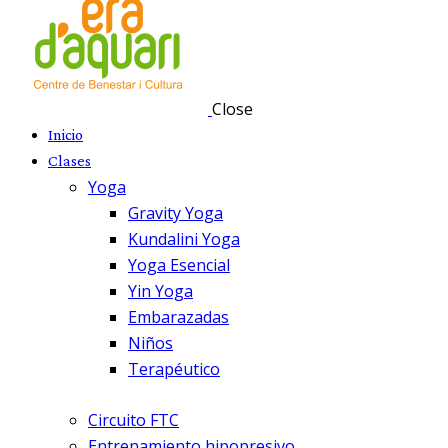
Close
Inicio
Clases
Yoga
Gravity Yoga
Kundalini Yoga
Yoga Esencial
Yin Yoga
Embarazadas
Niños
Terapéutico
Circuito FTC
Entrenamiento hipopresivo