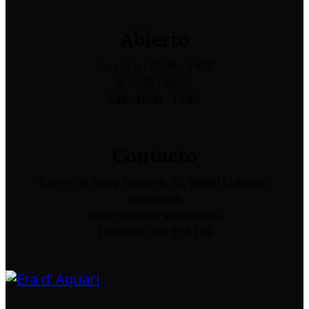
Abierto
Lun - Vie : 09:00 - 14:00
& 16:30 - 20:30.
Sab : 10:00 - 13:00.
Contacto
Carrer de Josep Mestres, 20, 08880 Cubelles,
Barcelona
Email: info@eradaquari.es
Teléfono: 938 95 61 30