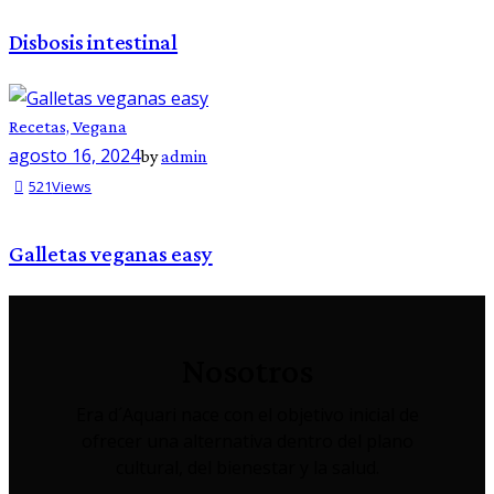
Disbosis intestinal
Recetas,
Vegana
agosto 16, 2024
by
admin
521
Views
Galletas veganas easy
Nosotros
Era d´Aquari nace con el objetivo inicial de
ofrecer una alternativa dentro del plano
cultural, del bienestar y la salud.