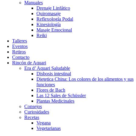
Manuales
Drenaje Linfático
Quiromasaje
Reflexología Podal
Kinesiología
Masaje Emocional
Reiki
Talleres
Eventos
Retiros
Contacto
Rincón de Aquari
Era d’ Aquari Saludable
Disbosis intestinal
Dietetica China: Los colores de los alimentos y sus
funciones
Flores de Bach
Las 12 Sales de Schüssler
Plantas Medicinales
Consejos
Curiosidades
Recetas
Vegana
Vegetarianas