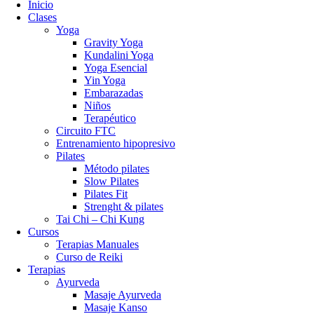
Inicio
Clases
Yoga
Gravity Yoga
Kundalini Yoga
Yoga Esencial
Yin Yoga
Embarazadas
Niños
Terapéutico
Circuito FTC
Entrenamiento hipopresivo
Pilates
Método pilates
Slow Pilates
Pilates Fit
Strenght & pilates
Tai Chi – Chi Kung
Cursos
Terapias Manuales
Curso de Reiki
Terapias
Ayurveda
Masaje Ayurveda
Masaje Kanso